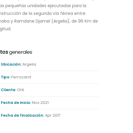
ras pequeñas unidades ejecutadas para la
strucción de la segunda vía férrea entre
naba y Ramdane Djamel (Argelia), de 96 Km de
gitud.
tos
generales
Ubicación:
Argelia
Tipo:
Ferrocarril
Cliente:
OHL
Fecha de inicio:
Nov 2021
Fecha de finalización:
Apr 2017