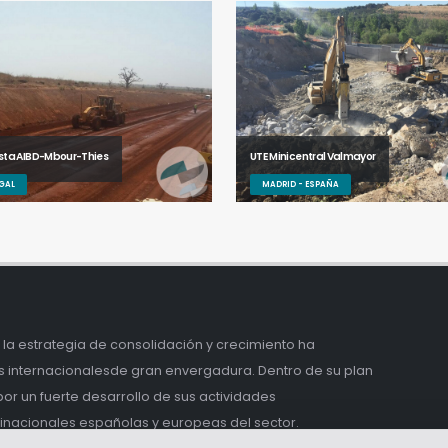
sta AIBD-Mbour-Thies
UTE Minicentral Valmayor
GAL
MADRID - ESPAÑA
la estrategia de consolidación y crecimiento ha
s internacionalesde gran envergadura. Dentro de su plan
r un fuerte desarrollo de sus actividades
tinacionales españolas y europeas del sector.