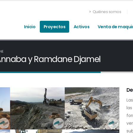
Quiénes somos
Inicio
Proyectos
Activos
Venta de maqui
NE
e Annaba y Ramdane Djamel
De
Las
las
fo
ve
sub