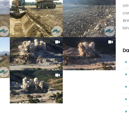
ot
con
An
lon
Da