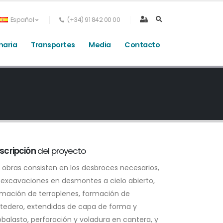
Español
(+34) 91 842 00 00
naria
Transportes
Media
Contacto
scripción
del proyecto
 obras consisten en los desbroces necesarios,
 excavaciones en desmontes a cielo abierto,
rmación de terraplenes, formación de
rtedero, extendidos de capa de forma y
balasto, perforación y voladura en cantera, y