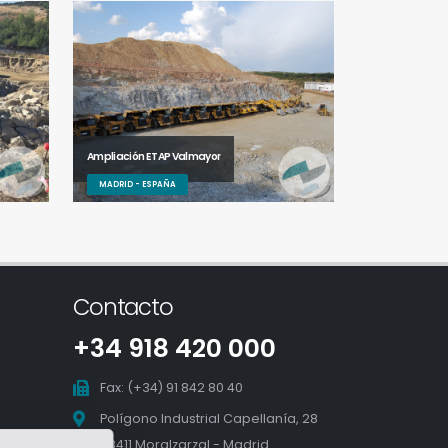
Ampliación ETAP Valmayor
MADRID - ESPAÑA
Contacto
+34 918 420 000
Fax: (+34) 91 842 80 40
Polígono Industrial Capellanía, 28
28411 Moralzarzal - Madrid