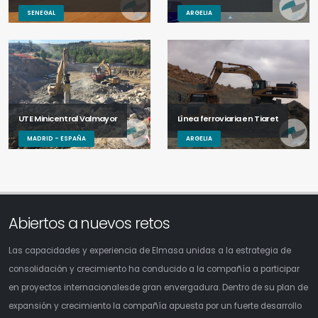
SENEGAL
ARGELIA
UTE Minicentral Valmayor
Línea ferroviaria en Tiaret
MADRID - ESPAÑA
ARGELIA
Abiertos a nuevos retos
Las capacidades y experiencia de Elmasa unidas a la estrategia de
consolidación y crecimiento ha conducido a la compañía a participar
en proyectos internacionalesde gran envergadura. Dentro de su plan de
expansión y crecimiento la compañía apuesta por un fuerte desarrollo