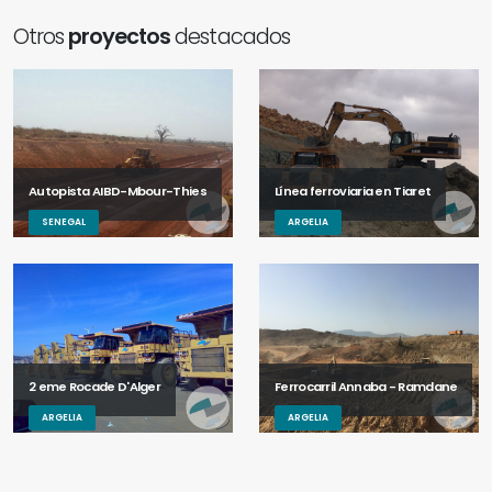
Otros
proyectos
destacados
Autopista AIBD-Mbour-Thies
Línea ferroviaria en Tiaret
SENEGAL
ARGELIA
2 eme Rocade D'Alger
Ferrocarril Annaba - Ramdane
ARGELIA
ARGELIA