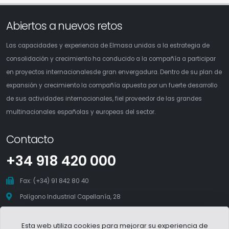
Abiertos a nuevos retos
Las capacidades y experiencia de Elmasa unidas a la estrategia de
consolidación y crecimiento ha conducido a la compañía a participar
en proyectos internacionalesde gran envergadura. Dentro de su plan de
expansión y crecimiento la compañía apuesta por un fuerte desarrollo
de sus actividades internacionales, fiel proveedor de las grandes
multinacionales españolas y europeas del sector.
Contacto
+34 918 420 000
Fax: (+34) 91 842 80 40
Polígono Industrial Capellanía, 28
28411 Moralzarzal - Madrid
Esta web utiliza cookies para mejorar su experiencia de
elmasa@elmasa.org