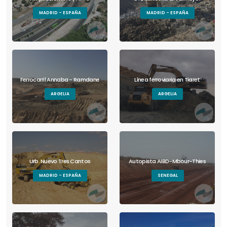
MADRID - ESPAÑA
MADRID - ESPAÑA
Ferrocarril Annaba - Ramdane
Línea ferroviaria en Tiaret
ARGELIA
ARGELIA
Urb. Nuevo Tres Cantos
Autopista AIBD-Mbour-Thies
MADRID - ESPAÑA
SENEGAL