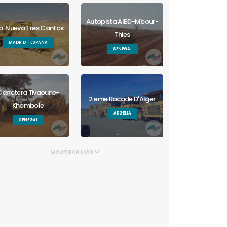
Autopista AIBD-Mbour-
b. Nuevo Tres Cantos
Thies
MADRID - ESPAÑA
SENEGAL
arretera Tivaoune-
2 eme Rocade D'Alger
Khombole
ARGELIA
SENEGAL
MOSTRAR MÁS