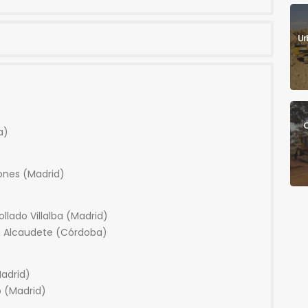
Ur
C
a)
ones (Madrid)
llado Villalba (Madrid)
n Alcaudete (Córdoba)
adrid)
o (Madrid)