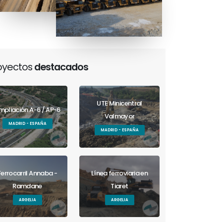
oyectos
destacados
UTE Minicentral
mpliación A-6 / AP-6
Valmayor
MADRID - ESPAÑA
MADRID - ESPAÑA
Ferrocarril Annaba -
Línea ferroviaria en
Ramdane
Tiaret
ARGELIA
ARGELIA