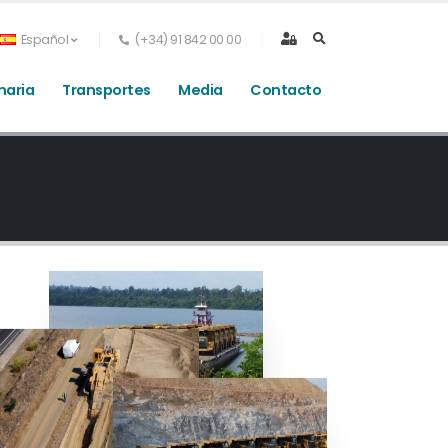
Español
(+34) 91 842 00 00
naria
Transportes
Media
Contacto