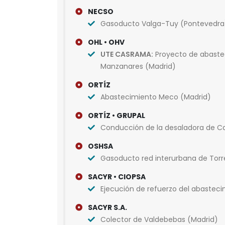
NECSO
Gasoducto Valga-Tuy (Pontevedra
OHL • OHV
UTE CASRAMA:
Proyecto de abastec
Manzanares (Madrid)
ORTÍZ
Abastecimiento Meco (Madrid)
ORTÍZ • GRUPAL
Conducción de la desaladora de Car
OSHSA
Gasoducto red interurbana de Tor
SACYR • CIOPSA
Ejecución de refuerzo del abasteci
SACYR S.A.
Colector de Valdebebas (Madrid)