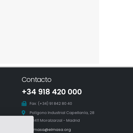
Contacto
+34 918 420 000
Fax: (+34) 91 842 80 40
Polígono Industrial Capellanía, 28
28411 Moralzarzal - Madrid
elmasa@elmasa.org