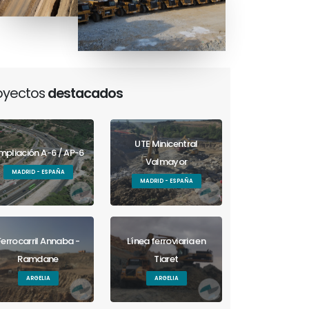
oyectos
destacados
UTE Minicentral
mpliación A-6 / AP-6
Valmayor
MADRID - ESPAÑA
MADRID - ESPAÑA
Ferrocarril Annaba -
Línea ferroviaria en
Ramdane
Tiaret
ARGELIA
ARGELIA