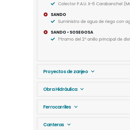
Colector P.A.U. II-6 Carabanchel (M
SANDO
Suministro de agua de riego con ag
SANDO • SOSEGOSA
1ºtramo del 2º anillo principal de 
Proyectos de zanjeo
Obra Hidráulica
Ferrocarriles
Canteras