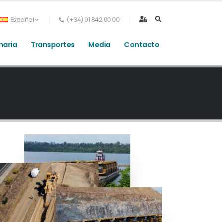
Español
(+34) 91 842 00 00
naria
Transportes
Media
Contacto