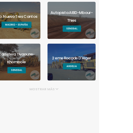
Autopista AIBD-Mbour-
b. Nuevo Tres Cantos
Thies
MADRID - ESPAÑA
SENEGAL
arretera Tivaoune-
2 eme Rocade D'Alger
Khombole
ARGELIA
SENEGAL
MOSTRAR MÁS