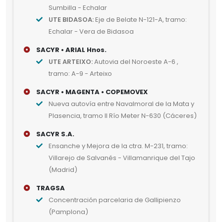
Sumbilla - Echalar
UTE BIDASOA:
Eje de Belate N-121-A, tramo:
Echalar - Vera de Bidasoa
SACYR • ARIAL Hnos.
UTE ARTEIXO:
Autovia del Noroeste A-6 ,
tramo: A-9 - Arteixo
SACYR • MAGENTA • COPEMOVEX
Nueva autovía entre Navalmoral de la Mata y
Plasencia, tramo II Río Meter N-630 (Cáceres)
SACYR S.A.
Ensanche y Mejora de la ctra. M-231, tramo:
Villarejo de Salvanés - Villamanrique del Tajo
(Madrid)
TRAGSA
Concentración parcelaria de Gallipienzo
(Pamplona)