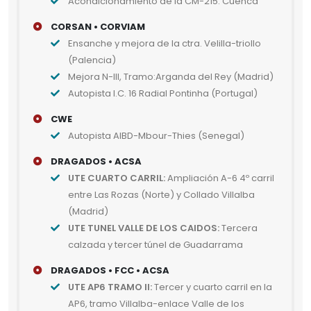
Acondicionamiento de la CM-215. Cuenca
CORSAN • CORVIAM
Ensanche y mejora de la ctra. Velilla-triollo
(Palencia)
Mejora N-III, Tramo:Arganda del Rey (Madrid)
Autopista I.C. 16 Radial Pontinha (Portugal)
CWE
Autopista AIBD-Mbour-Thies (Senegal)
DRAGADOS • ACSA
UTE CUARTO CARRIL:
Ampliación A-6 4º carril
entre Las Rozas (Norte) y Collado Villalba
(Madrid)
UTE TUNEL VALLE DE LOS CAIDOS:
Tercera
calzada y tercer túnel de Guadarrama
DRAGADOS • FCC • ACSA
UTE AP6 TRAMO II:
Tercer y cuarto carril en la
AP6, tramo Villalba-enlace Valle de los