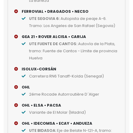
La Bañeza
FERROVIAL • DRAGADOS • NECSO
UTE SEGOVIA 6:
Autopista de peaje A-6.
Tramo: Los Angeles de San Rafael (Segovia)
GEA 21 • ROVER ALCISA • CARIJA
UTE FUENTE DE CANTOS:
Autovía de la Plata,
tramo: Fuente de Cantos - Límite de provincia
Huelva
ISOLUX-CORSÁN
Carretera RN6 Tanaff-Kolda (Senegal)
OHL
2éme Rocade Autorroutière D´Alger
OHL • ELSA • PACSA
Variante de El Molar (Madrid)
OHL • IDECOMSA • ECAY • ANDUEZA
UTE BIDASOA:
Eje de Belate N-121-A, tramo: