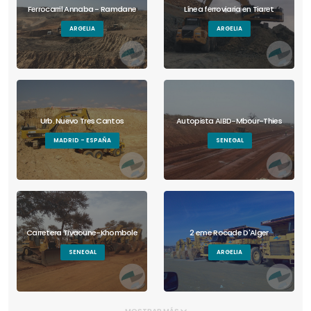
Ferrocarril Annaba - Ramdane
Línea ferroviaria en Tiaret
ARGELIA
ARGELIA
Urb. Nuevo Tres Cantos
Autopista AIBD-Mbour-Thies
MADRID - ESPAÑA
SENEGAL
Carretera Tivaoune-Khombole
2 eme Rocade D'Alger
SENEGAL
ARGELIA