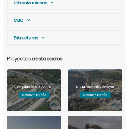
Urbanizaciones
MBC
Estructuras
Proyectos
destacados
Ampliación A-6 / AP-6
UTE Minicentral Valmayor
MADRID - ESPAÑA
MADRID - ESPAÑA